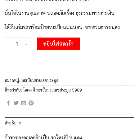
มั่นใจในงานคุณภาพ ปลอดภัยเรื่อง ธุรกรรมทางการเงิน
ได้รับเล่มรถพร้อมป้ายทะเบียนแน่นอน. จากกรมการขนส่ง
จำนวน 51.ป้ายทะเบียนรถ 678 เลขประมูล 6กฒ 678 จากกรมขนส่ง ชิ
หยิบใส่ตะกร้า
หมวดหมู่:
ทะเบียนสวยเลขประมูล
ป้ายกำกับ:
โอเค-ดี ทะเบียนรถเลขประมูล 5969
คำอธิบาย
ถ้ารถของคุณลูกค้าเป็น รถใหม่ป้ายแดง