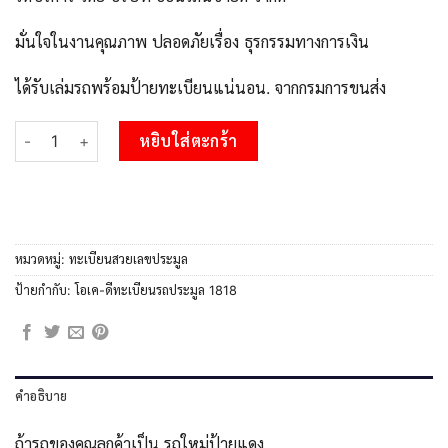
มั่นใจในงานคุณภาพ ปลอดภัยเรื่อง ธุรกรรมทางการเงิน
ได้รับเล่มรถพร้อมป้ายทะเบียนแน่นอน. จากกรมการขนส่ง
จำนวน บ-ทะเบียนรถ 1818 เลขประมูล ทะเบียนสวย 2ขข 1818 ผลรวมด
หยิบใส่ตะกร้า
หมวดหมู่:
ทะเบียนสวยเลขประมูล
ป้ายกำกับ:
โอเค-ดีทะเบียนรถประมูล 1818
คำอธิบาย
ถ้ารถของคุณลูกค้าเป็น รถใหม่ป้ายแดง