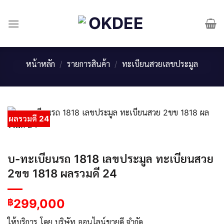
Skip
to
content
หน้าหลัก
/
รายการสินค้า
/
ทะเบียนสวยเลขประมูล
ผลรวมดี 24
บ-ทะเบียนรถ 1818 เลขประมูล ทะเบียนสวย
2ขข 1818 ผลรวมดี 24
299,000
฿
ให้บริการ โดย บริษัท ออนไลน์ขายดี จำกัด