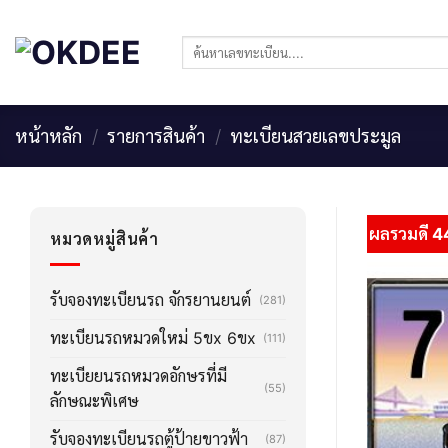
Skip
to
ค้นหา:
content
หน้าหลัก
/
รายการสินค้า
/
ทะเบียนสวยเลขประมูล
ผลรวมดี 4
หมวดหมู่สินค้า
รับจองทะเบียนรถ จักรยานยนต์
(281)
ทะเบียนรถหมวดใหม่ 5ขx 6ขx
(111)
ทะเบียยนรถหมวดอักษรที่มี
(55)
ลักษณะพิเศษ
รับจองทะเบียนรถตู้ป้ายขาวฟ้า
(87)