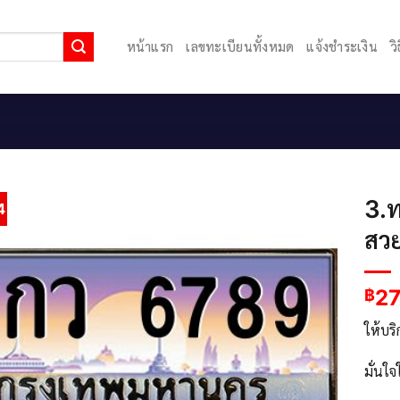
หน้าแรก
เลขทะเบียนทั้งหมด
แจ้งชำระเงิน
ว
3.ท
4
สว
2
฿
ให้บร
มั่นใ