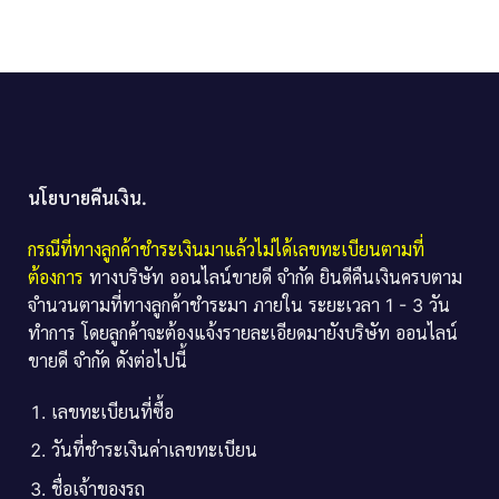
นโยบายคืนเงิน.
กรณีที่ทางลูกค้าชำระเงินมาแล้วไม่ได้เลขทะเบียนตามที่
ต้องการ
ทางบริษัท ออนไลน์ขายดี จำกัด ยินดีคืนเงินครบตาม
จำนวนตามที่ทางลูกค้าชำระมา ภายใน ระยะเวลา 1 - 3 วัน
ทำการ โดยลูกค้าจะต้องแจ้งรายละเอียดมายังบริษัท ออนไลน์
ขายดี จำกัด ดังต่อไปนี้
เลขทะเบียนที่ซื้อ
วันที่ชำระเงินค่าเลขทะเบียน
ชื่อเจ้าของรถ