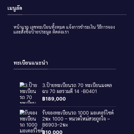
เมนูลัด
หน้าแรก
เลขทะเบียนทั้งหมด
แจ้งการชำระเงิน
วิธีการจอง
และสั่งซื้อป้ายประมูล
ติดต่อเรา
ทะเบียนแนะนำ
3.ป้ายทะเบียนรถ 70 ทะเบียนมงคล
ฉบ 70 ผลรวมดี 14 -B0401
฿
189,000
รับจองทะเบียนรถ 1000 มอเตอร์ไซค์
2ฆx 1000 – หมวดใหม่สวยถูกใจ –
B6903–2ฆx
฿
10,000