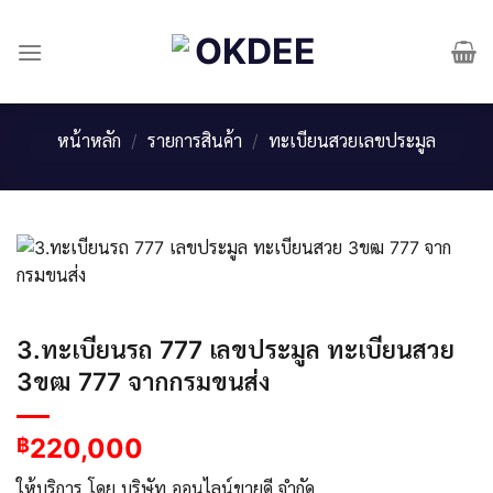
Skip
to
content
หน้าหลัก
/
รายการสินค้า
/
ทะเบียนสวยเลขประมูล
3.ทะเบียนรถ 777 เลขประมูล ทะเบียนสวย
3ขฒ 777 จากกรมขนส่ง
220,000
฿
ให้บริการ โดย บริษัท ออนไลน์ขายดี จำกัด