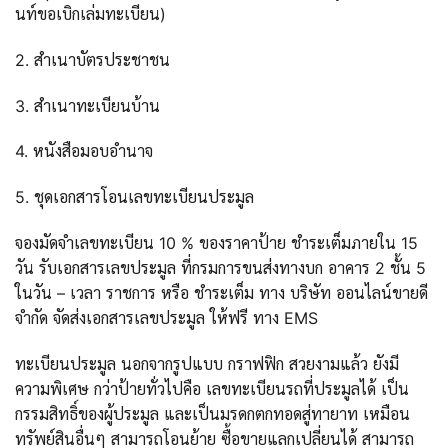
นท์ขอเบิกเล่มทะเบียน)
2. สำเนาบัตรประชาชน
3. สำเนาทะเบียนบ้าน
4. หนังสือมอบอำนาจ
5. ชุดเอกสารโอนเลขทะเบียนประมูล
จองมัดจำเลขทะเบียน 10 % ของราคาป้าย ชำระเต็มภายใน 15
วัน รับเอกสารเลขประมูล ที่กรมการขนส่งทางบก อาคาร 2 ชั้น 5
ในวัน – เวลา ราชการ หรือ ชำระเต็ม ทาง บริษัท ออนไลน์ขายดี
จำกัด จัดส่งเอกสารเลขประมูล ให้ฟรี ทาง EMS
ทะเบียนประมูล นอกจากรูปแบบ กราฟฟิก สวยงามแล้ว ยังมี
ความพิเศษ กว่าป้ายทั่วไปคือ เลขทะเบียนรถที่ประมูลได้ เป็น
กรรมสิทธิ์ของผู้ประมูล และเป็นมรดกตกทอดสู่ทายาท เหมือน
ทรัพย์สินอื่นๆ สามารถโอนย้าย ซื้อขายแลกเปลี่ยนได้ สามารถ