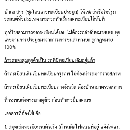
นำเอกสาร (ชุดโอนเลขทะเบียนประมูล) ให้เซลล์หรือโชว์รูม
รถยนต์ทั่วประเทศ สามารถทำเรื่องจดทะเบียนได้ทันที
ทุกป้ายสามารถจดทะเบียนได้เลย ไม่ต้องรอลำดับหมายเลข ทุก
เลขผ่านการประมูลมาจากกรมการขนส่งทางบก ถูกกฎหมาย
100%
ถ้ารถของคุณลูกค้าเป็น รถที่มีทะเบียนเดิมอยู่แล้ว
ถ้าทะเบียนเดิมเป็นทะเบียนกรุงทพ ไม่ต้องนำรถมาตรวจสภาพ
ถ้าทะเบียนเดิมเป็นทะเบียนต่างจังหวัด ต้องนำรถมาตรวจสภาพ
ที่กรมขนส่งทางบกจตุจักร ก่อนทำการยื่นจดเลข
เอกสารที่ต้องใช้ คือ
1. สมุดเล่มทะเบียนรถตัวจริง (ถ้ารถติดไฟแนนท์อยู่ แจ้งไฟแน