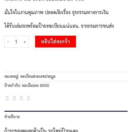
มั่นใจในงานคุณภาพ ปลอดภัยเรื่อง ธุรกรรมทางการเงิน
ได้รับเล่มรถพร้อมป้ายทะเบียนแน่นอน. จากกรมการขนส่ง
จำนวน 15.Okdee ทะเบียนรถ ผลรวมดี 24 – 9กฬ 9000 สะกดทุกสายต
หยิบใส่ตะกร้า
หมวดหมู่:
ทะเบียนสวยเลขประมูล
ป้ายกำกับ:
ทะเบียนรถ 9000
คำอธิบาย
ถ้ารถของคุณลูกค้าเป็น รถใหม่ป้ายแดง