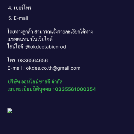
เบอร์โทร
E-mail
โดยทางลูกค้า สามารถแจ้งรายละเอียดได้ทาง
แชทสนทนาในเว็บไซต์
ไลน์ไอดี :@okdeetabienrod
โทร. 0836564656
E-mail : okdee.co.th@gmail.com
บริษัท ออนไลน์ขายดี จำกัด
เลขทะเบียนนิติบุคคล : 0335561000354