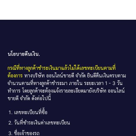
นโยบายคืนเงิน.
กรณีที่ทางลูกค้าชำระเงินมาแล้วไม่ได้เลขทะเบียนตามที่
ต้องการ
ทางบริษัท ออนไลน์ขายดี จำกัด ยินดีคืนเงินครบตาม
จำนวนตามที่ทางลูกค้าชำระมา ภายใน ระยะเวลา 1 - 3 วัน
ทำการ โดยลูกค้าจะต้องแจ้งรายละเอียดมายังบริษัท ออนไลน์
ขายดี จำกัด ดังต่อไปนี้
เลขทะเบียนที่ซื้อ
วันที่ชำระเงินค่าเลขทะเบียน
ชื่อเจ้าของรถ