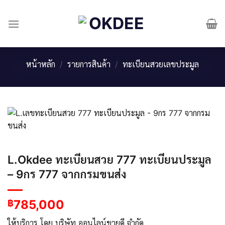
Skip
to
content
หน้าหลัก
/
รายการสินค้า
/
ทะเบียนสวยเลขประมูล
L.Okdee ทะเบียนสวย 777 ทะเบียนประมูล
– 9กร 777 จากกรมขนส่ง
785,000
฿
ให้บริการ โดย บริษัท ออนไลน์ขายดี จำกัด