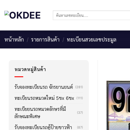
Skip
to
ค้นหา:
content
หน้าหลัก
/
รายการสินค้า
/
ทะเบียนสวยเลขประมูล
หมวดหมู่สินค้า
รับจองทะเบียนรถ จักรยานยนต์
(281)
ทะเบียนรถหมวดใหม่ 5ขx 6ขx
(111)
ทะเบียยนรถหมวดอักษรที่มี
(37)
ลักษณะพิเศษ
รับจองทะเบียนรถตู้ป้ายขาวฟ้า
(87)