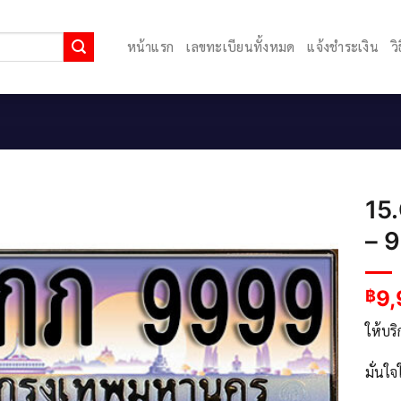
หน้าแรก
เลขทะเบียนทั้งหมด
แจ้งชำระเงิน
ว
15
– 
9,
฿
ให้บร
มั่นใ