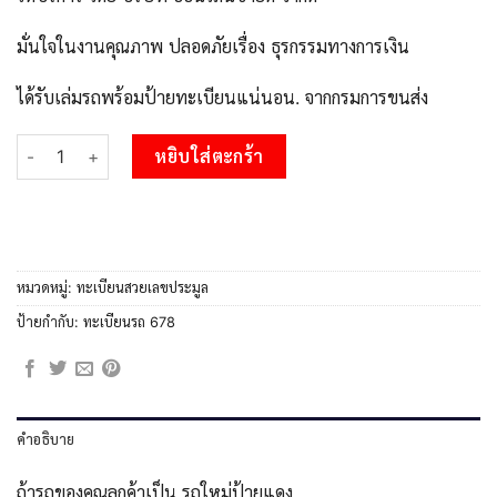
มั่นใจในงานคุณภาพ ปลอดภัยเรื่อง ธุรกรรมทางการเงิน
ได้รับเล่มรถพร้อมป้ายทะเบียนแน่นอน. จากกรมการขนส่ง
จำนวน 15.Okdee ทะเบียนรถ ผลรวมดี 32 - 9กฎ 678 สะกดทุกสายตา 
หยิบใส่ตะกร้า
หมวดหมู่:
ทะเบียนสวยเลขประมูล
ป้ายกำกับ:
ทะเบียนรถ 678
คำอธิบาย
ถ้ารถของคุณลูกค้าเป็น รถใหม่ป้ายแดง