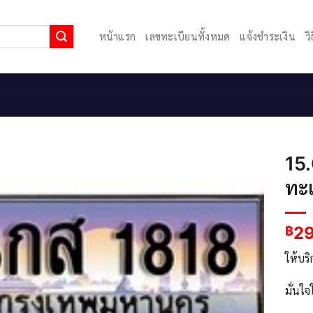
หน้าแรก
เลขทะเบียนทั้งหมด
แจ้งชำระเงิน
ว
15
ทะ
2
฿
ให้บร
มั่นใ