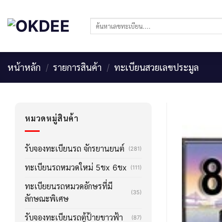
Skip
to
ค้นหา:
content
หน้าหลัก
/
รายการสินค้า
/
ทะเบียนสวยเลขประมูล
หมวดหมู่สินค้า
รับจองทะเบียนรถ จักรยานยนต์
(281)
ทะเบียนรถหมวดใหม่ 5ขx 6ขx
(111)
ทะเบียยนรถหมวดอักษรที่มี
(35)
ลักษณะพิเศษ
รับจองทะเบียนรถตู้ป้ายขาวฟ้า
(87)