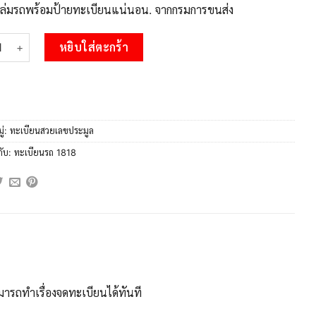
บเล่มรถพร้อมป้ายทะเบียนแน่นอน. จากกรมการขนส่ง
 15.Okdee ทะเบียนรถ 8กส 1818 ทะเบียนสวย สะกดทุกสายตา ชิ้น
หยิบใส่ตะกร้า
ู่:
ทะเบียนสวยเลขประมูล
กับ:
ทะเบียนรถ 1818
ารถทำเรื่องจดทะเบียนได้ทันที