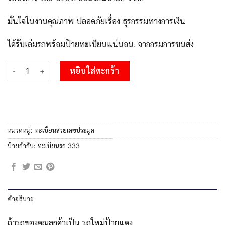
มั่นใจในงานคุณภาพ ปลอดภัยเรื่อง ธุรกรรมทางการเงิน
ได้รับเล่มรถพร้อมป้ายทะเบียนแน่นอน. จากกรมการขนส่ง
จำนวน 51.Okdee ทะเบียนรถ 7กฆ 333 เลขประมูล 7กฆ 333 จากกรมขน
หยิบใส่ตะกร้า
หมวดหมู่:
ทะเบียนสวยเลขประมูล
ป้ายกำกับ:
ทะเบียนรถ 333
คำอธิบาย
ถ้ารถของคุณลูกค้าเป็น รถใหม่ป้ายแดง