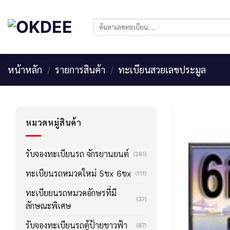
Skip
to
ค้นหา:
content
หน้าหลัก
/
รายการสินค้า
/
ทะเบียนสวยเลขประมูล
หมวดหมู่สินค้า
รับจองทะเบียนรถ จักรยานยนต์
(281)
ทะเบียนรถหมวดใหม่ 5ขx 6ขx
(111)
ทะเบียยนรถหมวดอักษรที่มี
(37)
ลักษณะพิเศษ
รับจองทะเบียนรถตู้ป้ายขาวฟ้า
(87)