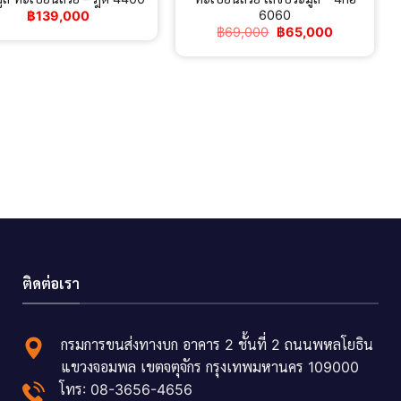
6060
฿
139,000
Original
Current
฿
69,000
฿
65,000
price
price
was:
is:
฿69,000.
฿65,000.
ติดต่อเรา
กรมการขนส่งทางบก อาคาร 2 ชั้นที่ 2 ถนนพหลโยธิน
แขวงจอมพล เขตจตุจักร กรุงเทพมหานคร 109000
โทร: 08-3656-4656