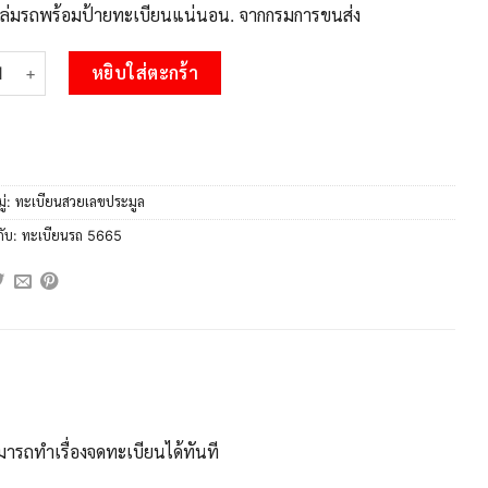
บเล่มรถพร้อมป้ายทะเบียนแน่นอน. จากกรมการขนส่ง
 15.Okdee ทะเบียนรถ 6กย 5665 ทะเบียนสวย สะกดทุกสายตา ชิ้น
หยิบใส่ตะกร้า
ู่:
ทะเบียนสวยเลขประมูล
กับ:
ทะเบียนรถ 5665
ารถทำเรื่องจดทะเบียนได้ทันที