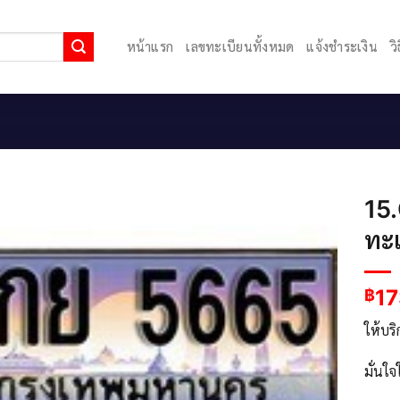
หน้าแรก
เลขทะเบียนทั้งหมด
แจ้งชำระเงิน
ว
15
ทะ
17
฿
ให้บร
มั่นใ