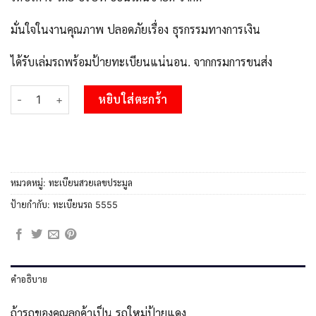
มั่นใจในงานคุณภาพ ปลอดภัยเรื่อง ธุรกรรมทางการเงิน
ได้รับเล่มรถพร้อมป้ายทะเบียนแน่นอน. จากกรมการขนส่ง
จำนวน L.Okdee ทะเบียนรถเลข 5555 ทะเบียนสวย - 6กด 5555 จากกร
หยิบใส่ตะกร้า
หมวดหมู่:
ทะเบียนสวยเลขประมูล
ป้ายกำกับ:
ทะเบียนรถ 5555
คำอธิบาย
ถ้ารถของคุณลูกค้าเป็น รถใหม่ป้ายแดง