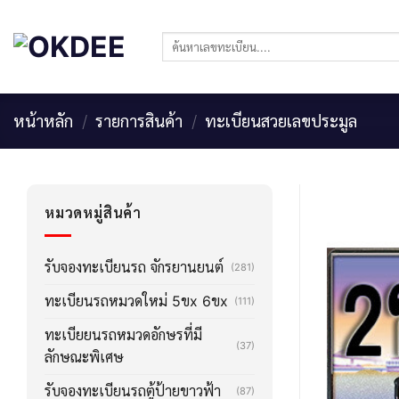
Skip
to
ค้นหา:
content
หน้าหลัก
/
รายการสินค้า
/
ทะเบียนสวยเลขประมูล
หมวดหมู่สินค้า
รับจองทะเบียนรถ จักรยานยนต์
(281)
ทะเบียนรถหมวดใหม่ 5ขx 6ขx
(111)
ทะเบียยนรถหมวดอักษรที่มี
(37)
ลักษณะพิเศษ
รับจองทะเบียนรถตู้ป้ายขาวฟ้า
(87)