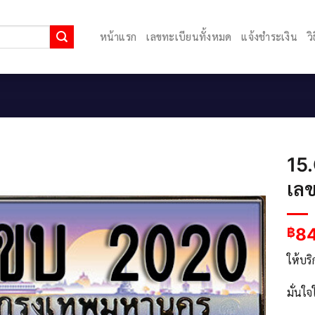
หน้าแรก
เลขทะเบียนทั้งหมด
แจ้งชำระเงิน
ว
15
เล
8
฿
ให้บร
มั่นใ