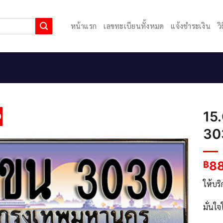
หน้าแรก
เลขทะเบียนทั้งหมด
แจ้งชำระเงิน
ว
15
9
30
8
฿
ให้บร
มั่นใ