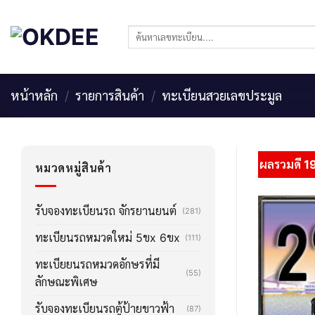
Skip
to
ค้นหา:
content
หน้าหลัก
/
รายการสินค้า
/
ทะเบียนสวยเลขประมูล
ผลรวมดี 1
หมวดหมู่สินค้า
รับจองทะเบียนรถ จักรยานยนต์
(281)
ทะเบียนรถหมวดใหม่ 5ขx 6ขx
(111)
ทะเบียยนรถหมวดอักษรที่มี
(55)
ลักษณะพิเศษ
รับจองทะเบียนรถตู้ป้ายขาวฟ้า
(87)