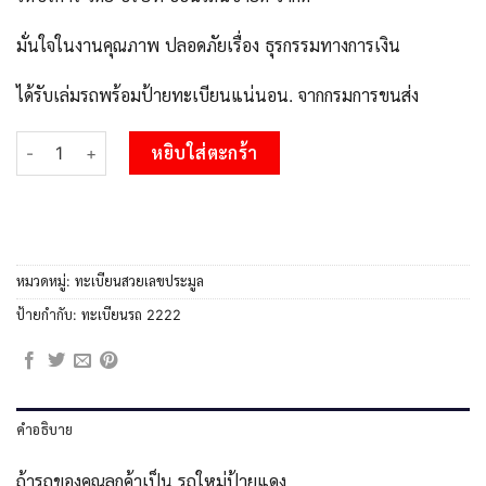
มั่นใจในงานคุณภาพ ปลอดภัยเรื่อง ธุรกรรมทางการเงิน
ได้รับเล่มรถพร้อมป้ายทะเบียนแน่นอน. จากกรมการขนส่ง
จำนวน P/Okdee ทะเบียนรถ 2กก 2222 เลขประมูล 2กก 2222 จากกรม
หยิบใส่ตะกร้า
หมวดหมู่:
ทะเบียนสวยเลขประมูล
ป้ายกำกับ:
ทะเบียนรถ 2222
คำอธิบาย
ถ้ารถของคุณลูกค้าเป็น รถใหม่ป้ายแดง