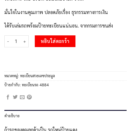
มั่นใจในงานคุณภาพ ปลอดภัยเรื่อง ธุรกรรมทางการเงิน
ได้รับเล่มรถพร้อมป้ายทะเบียนแน่นอน. จากกรมการขนส่ง
จำนวน L8.Okdee ทะเบียนรถ 4884 เลขประมูล - 1ขญ 4884 ​จากกรมข
หยิบใส่ตะกร้า
หมวดหมู่:
ทะเบียนสวยเลขประมูล
ป้ายกำกับ:
ทะเบียนรถ 4884
คำอธิบาย
ถ้ารถของคุณลูกค้าเป็น รถใหม่ป้ายแดง