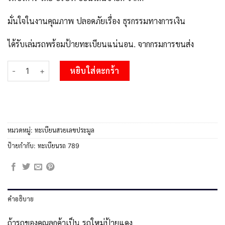
มั่นใจในงานคุณภาพ ปลอดภัยเรื่อง ธุรกรรมทางการเงิน
ได้รับเล่มรถพร้อมป้ายทะเบียนแน่นอน. จากกรมการขนส่ง
จำนวน 15.Okdee ทะเบียนรถ ผลรวมดี 32 – 1ขฌ 789 สะกดทุกสายตา 
หยิบใส่ตะกร้า
หมวดหมู่:
ทะเบียนสวยเลขประมูล
ป้ายกำกับ:
ทะเบียนรถ 789
คำอธิบาย
ถ้ารถของคุณลูกค้าเป็น รถใหม่ป้ายแดง