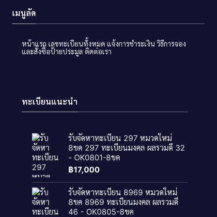
เมนูลัด
หน้าแรก
เลขทะเบียนทั้งหมด
แจ้งการชำระเงิน
วิธีการจอง
และสั่งซื้อป้ายประมูล
ติดต่อเรา
ทะเบียนแนะนำ
รับจัดหาทะเบียน 297 หมวดใหม่
8ขค 297 ทะเบียนมงคล ผลรวมดี 32
- OK0801-8ขค
฿
17,000
รับจัดหาทะเบียน 8969 หมวดใหม่
8ขค 8969 ทะเบียนมงคล ผลรวมดี
46 - OK0805-8ขค