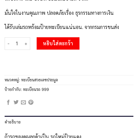
มั่นใจในงานคุณภาพ ปลอดภัยเรื่อง ธุรกรรมทางการเงิน
ได้รับเล่มรถพร้อมป้ายทะเบียนแน่นอน. จากกรมการขนส่ง
จำนวน P/Okdee ทะเบียนรถ สล 999 เลขประมูล สล 999 จากกรมขนส่ง
หยิบใส่ตะกร้า
หมวดหมู่:
ทะเบียนสวยเลขประมูล
ป้ายกำกับ:
ทะเบียนรถ 999
คำอธิบาย
ถ้ารถของคุณลูกค้าเป็น รถใหม่ป้ายแดง