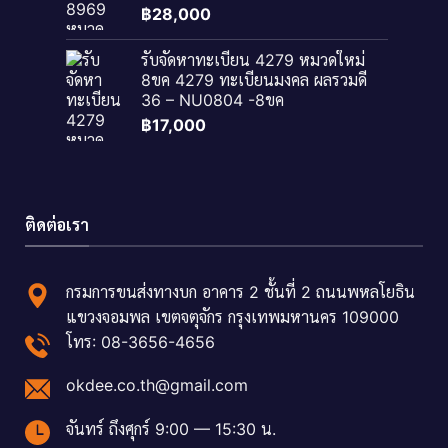
฿
28,000
รับจัดหาทะเบียน 4279 หมวดใหม่
8ขค 4279 ทะเบียนมงคล ผลรวมดี
36 – NU0804 -8ขค
฿
17,000
ติดต่อเรา
กรมการขนส่งทางบก อาคาร 2 ชั้นที่ 2 ถนนพหลโยธิน
แขวงจอมพล เขตจตุจักร กรุงเทพมหานคร 109000
โทร: 08-3656-4656
okdee.co.th@gmail.com
จันทร์ ถึงศุกร์ 9:00 — 15:30 น.