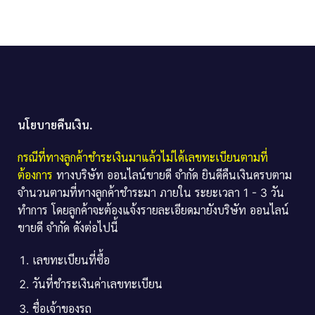
นโยบายคืนเงิน.
กรณีที่ทางลูกค้าชำระเงินมาแล้วไม่ได้เลขทะเบียนตามที่
ต้องการ
ทางบริษัท ออนไลน์ขายดี จำกัด ยินดีคืนเงินครบตาม
จำนวนตามที่ทางลูกค้าชำระมา ภายใน ระยะเวลา 1 - 3 วัน
ทำการ โดยลูกค้าจะต้องแจ้งรายละเอียดมายังบริษัท ออนไลน์
ขายดี จำกัด ดังต่อไปนี้
เลขทะเบียนที่ซื้อ
วันที่ชำระเงินค่าเลขทะเบียน
ชื่อเจ้าของรถ