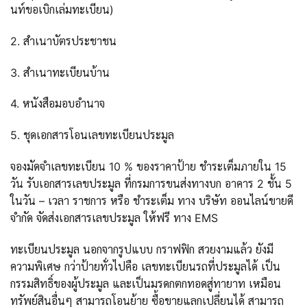
นท์ขอเบิกเล่มทะเบียน)
2. สำเนาบัตรประชาชน
3. สำเนาทะเบียนบ้าน
4. หนังสือมอบอำนาจ
5. ชุดเอกสารโอนเลขทะเบียนประมูล
จองมัดจำเลขทะเบียน 10 % ของราคาป้าย ชำระเต็มภายใน 15
วัน รับเอกสารเลขประมูล ที่กรมการขนส่งทางบก อาคาร 2 ชั้น 5
ในวัน – เวลา ราชการ หรือ ชำระเต็ม ทาง บริษัท ออนไลน์ขายดี
จำกัด จัดส่งเอกสารเลขประมูล ให้ฟรี ทาง EMS
ทะเบียนประมูล นอกจากรูปแบบ กราฟฟิก สวยงามแล้ว ยังมี
ความพิเศษ กว่าป้ายทั่วไปคือ เลขทะเบียนรถที่ประมูลได้ เป็น
กรรมสิทธิ์ของผู้ประมูล และเป็นมรดกตกทอดสู่ทายาท เหมือน
ทรัพย์สินอื่นๆ สามารถโอนย้าย ซื้อขายแลกเปลี่ยนได้ สามารถ