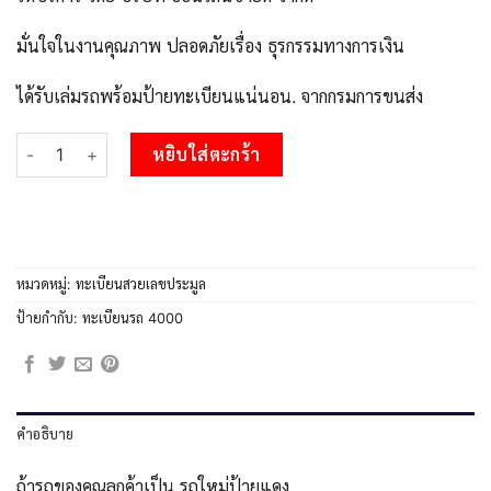
มั่นใจในงานคุณภาพ ปลอดภัยเรื่อง ธุรกรรมทางการเงิน
ได้รับเล่มรถพร้อมป้ายทะเบียนแน่นอน. จากกรมการขนส่ง
จำนวน P/ Okdeeทะเบียนรถ ศร 4000 เลขประมูล ศร 4000 ผลรวมดี 
หยิบใส่ตะกร้า
หมวดหมู่:
ทะเบียนสวยเลขประมูล
ป้ายกำกับ:
ทะเบียนรถ 4000
คำอธิบาย
ถ้ารถของคุณลูกค้าเป็น รถใหม่ป้ายแดง