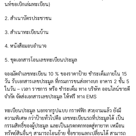
นท์ขอเบิกเล่มทะเบียน)
2. สำเนาบัตรประชาชน
3. สำเนาทะเบียนบ้าน
4. หนังสือมอบอำนาจ
5. ชุดเอกสารโอนเลขทะเบียนประมูล
จองมัดจำเลขทะเบียน 10 % ของราคาป้าย ชำระเต็มภายใน 15
วัน รับเอกสารเลขประมูล ที่กรมการขนส่งทางบก อาคาร 2 ชั้น 5
ในวัน – เวลา ราชการ หรือ ชำระเต็ม ทาง บริษัท ออนไลน์ขายดี
จำกัด จัดส่งเอกสารเลขประมูล ให้ฟรี ทาง EMS
ทะเบียนประมูล นอกจากรูปแบบ กราฟฟิก สวยงามแล้ว ยังมี
ความพิเศษ กว่าป้ายทั่วไปคือ เลขทะเบียนรถที่ประมูลได้ เป็น
กรรมสิทธิ์ของผู้ประมูล และเป็นมรดกตกทอดสู่ทายาท เหมือน
ทรัพย์สินอื่นๆ สามารถโอนย้าย ซื้อขายแลกเปลี่ยนได้ สามารถ