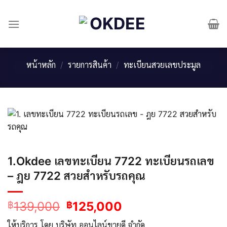
Skip
to
content
หน้าหลัก
/
รายการสินค้า
/
ทะเบียนสวยเลขประมูล
1.Okdee เลขทะเบียน 7722 ทะเบียนรถเลข
– ฎย 7722​ สวยสำหรับรถคุณ
Original
Current
139,000
125,000
฿
฿
price
price
ให้บริการ โดย บริษัท ออนไลน์ขายดี จำกัด