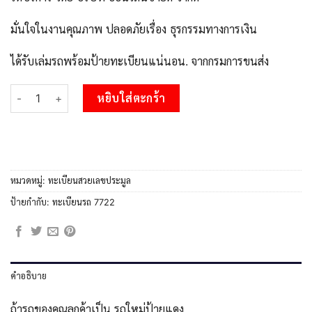
was:
is:
฿139,000.
฿125,000.
มั่นใจในงานคุณภาพ ปลอดภัยเรื่อง ธุรกรรมทางการเงิน
ได้รับเล่มรถพร้อมป้ายทะเบียนแน่นอน. จากกรมการขนส่ง
จำนวน 1.Okdee เลขทะเบียน 7722 ทะเบียนรถเลข - ฎย 7722​ สวยสำห
หยิบใส่ตะกร้า
หมวดหมู่:
ทะเบียนสวยเลขประมูล
ป้ายกำกับ:
ทะเบียนรถ 7722
คำอธิบาย
ถ้ารถของคุณลูกค้าเป็น รถใหม่ป้ายแดง