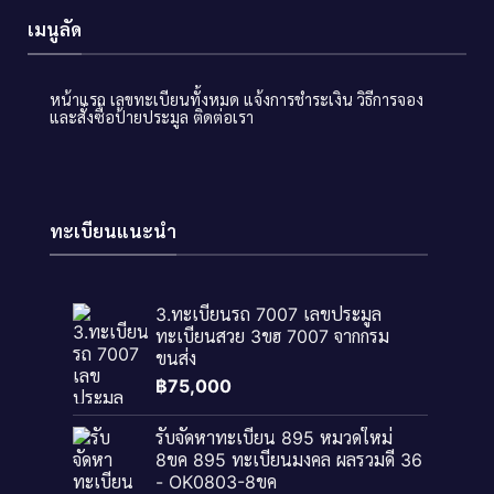
เมนูลัด
หน้าแรก
เลขทะเบียนทั้งหมด
แจ้งการชำระเงิน
วิธีการจอง
และสั่งซื้อป้ายประมูล
ติดต่อเรา
ทะเบียนแนะนำ
3.ทะเบียนรถ 7007 เลขประมูล
ทะเบียนสวย 3ขฮ 7007 จากกรม
ขนส่ง
฿
75,000
รับจัดหาทะเบียน 895 หมวดใหม่
8ขค 895 ทะเบียนมงคล ผลรวมดี 36
- OK0803-8ขค