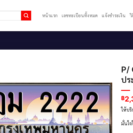
หน้าแรก
เลขทะเบียนทั้งหมด
แจ้งชำระเงิน
ว
P/
ปร
2,
฿
ให้บร
มั่นใ