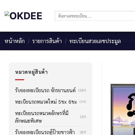
Skip
to
ค้นหา:
content
หน้าหลัก
/
รายการสินค้า
/
ทะเบียนสวยเลขประมูล
หมวดหมู่สินค้า
รับจองทะเบียนรถ จักรยานยนต์
(281)
ทะเบียนรถหมวดใหม่ 5ขx 6ขx
(111)
ทะเบียยนรถหมวดอักษรที่มี
(37)
ลักษณะพิเศษ
รับจองทะเบียนรถตู้ป้ายขาวฟ้า
(87)