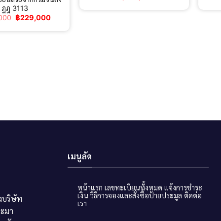
ฎฎ 3113
Original
Current
000
฿
229,000
price
price
was:
is:
฿275,000.
฿229,000.
เมนูลัด
หน้าแรก
เลขทะเบียนทั้งหมด
แจ้งการชำระ
เงิน
วิธีการจองและสั่งซื้อป้ายประมูล
ติดต่อ
บริษัท
เรา
ระมา