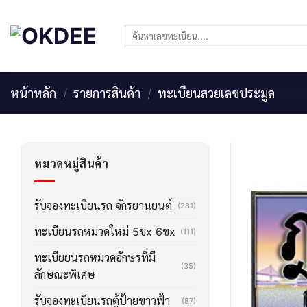
Skip
to
ค้นหา:
content
หน้าหลัก
/
รายการสินค้า
/
ทะเบียนสวยเลขประมูล
หมวดหมู่สินค้า
รับจองทะเบียนรถ จักรยานยนต์
(281)
ทะเบียนรถหมวดใหม่ 5ขx 6ขx
(111)
ทะเบียยนรถหมวดอักษรที่มี
(35)
ลักษณะพิเศษ
รับจองทะเบียนรถตู้ป้ายขาวฟ้า
(87)