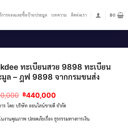
ิธีการจองและซื้อป้ายประมูล
บทความ
ติดต่อเรา
฿
0
Okdee ทะเบียนสวย 9898 ทะเบียน
มูล – ฎฟ 9898​ จากกรมขนส่ง
Original
Current
0,000
440,000
฿
price
price
ิการ โดย บริษัท ออนไลน์ขายดี จำกัด
was:
is:
฿470,000.
฿440,000.
จในงานคุณภาพ ปลอดภัยเรื่อง ธุรกรรมทางการเงิน