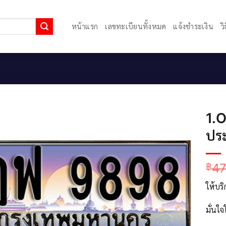
หน้าแรก
เลขทะเบียนทั้งหมด
แจ้งชำระเงิน
ว
1.
ประ
47
฿
ให้บร
มั่นใ