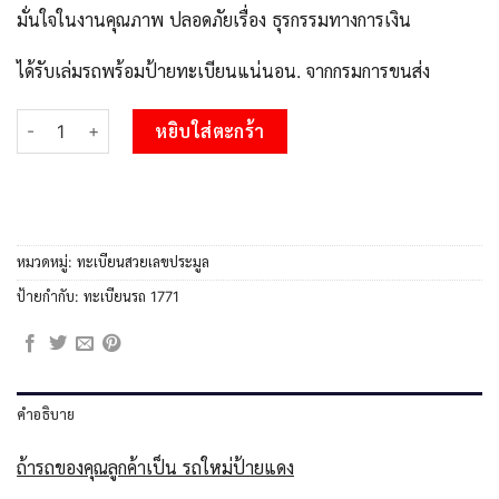
มั่นใจในงานคุณภาพ ปลอดภัยเรื่อง ธุรกรรมทางการเงิน
ได้รับเล่มรถพร้อมป้ายทะเบียนแน่นอน. จากกรมการขนส่ง
จำนวน L.Okdee ทะเบียนสวย 1771 ทะเบียนรถ ฎผ 1771 หรูคู่รถคุณ ชิ
หยิบใส่ตะกร้า
หมวดหมู่:
ทะเบียนสวยเลขประมูล
ป้ายกำกับ:
ทะเบียนรถ 1771
คำอธิบาย
ถ้ารถของคุณลูกค้าเป็น รถใหม่ป้ายแดง