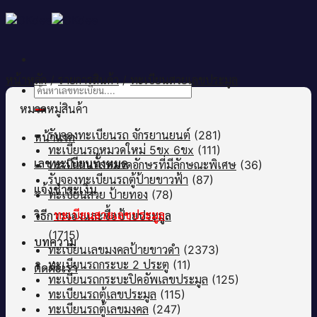
Skip
to
content
หน้าหลัก
/
รายการสินค้า
/
ทะเบียนสวยเลขประมูล
ค้นหา:
หมวดหมู่สินค้า
รับจองทะเบียนรถ จักรยานยนต์
(281)
หน้าแรก
ทะเบียนรถหมวดใหม่ 5ขx 6ขx
(111)
เลขทะเบียนทั้งหมด
ทะเบียยนรถหมวดอักษรที่มีลักษณะพิเศษ
(36)
รับจองทะเบียนรถตู้ป้ายขาวฟ้า
(87)
แจ้งชำระเงิน
ทะเบียนสวย ป้ายทอง
(78)
วิธีการจองและซื้อป้ายประมูล
ทะเบียนสวยเลขประมูล
(1715)
บทความ
ทะเบียนเลขมงคลป้ายขาวดำ
(2373)
ทะเบียนรถกระบะ 2 ประตู
(11)
ติดต่อเรา
ทะเบียนรถกระบะปิคอัพเลขประมูล
(125)
ทะเบียนรถตู้เลขประมูล
(115)
ทะเบียนรถตู้เลขมงคล
(247)