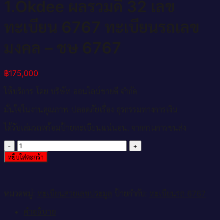
1.Okdee ผลรวมดี 32​ เลข
ทะเบียน 6767 ทะเบียนรถเลข
มงคล – ชษ 6767
฿
175,000
ให้บริการ โดย บริษัท ออนไลน์ขายดี จำกัด
มั่นใจในงานคุณภาพ ปลอดภัยเรื่อง ธุรกรรมทางการเงิน
ได้รับเล่มรถพร้อมป้ายทะเบียนแน่นอน. จากกรมการขนส่ง
จำนวน
1.Okdee
หยิบใส่ตะกร้า
ผล
รวม
ดี
หมวดหมู่:
ทะเบียนสวยเลขประมูล
ป้ายกำกับ:
ทะเบียนรถ 6767
32​
เลข
คำอธิบาย
ทะเบียน