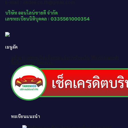
E-mail : okdee.co.th@gmail.com
บริษัท ออนไลน์ขายดี จำกัด
เลขทะเบียนนิติบุคคล : 0335561000354
เมนูลัด
หน้าแรก
เลขทะเบียนทั้งหมด
แจ้งการชำระเงิน
วิธีการจองและสั่ง
ซื้อป้ายประมูล
ติดต่อเรา
ทะเบียนแนะนำ