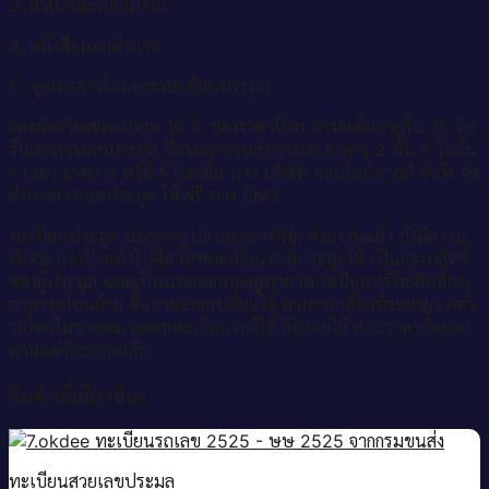
3. สำเนาทะเบียนบ้าน
4. หนังสือมอบอำนาจ
5. ชุดเอกสารโอนเลขทะเบียนประมูล
จองมัดจำเลขทะเบียน 10 % ของราคาป้าย ชำระเต็มภายใน 15 วัน
รับเอกสารเลขประมูล ที่กรมการขนส่งทางบก อาคาร 2 ชั้น 5 ในวัน
– เวลา ราชการ หรือ ชำระเต็ม ทาง บริษัท ออนไลน์ขายดี จำกัด จัด
ส่งเอกสารเลขประมูล ให้ฟรี ทาง EMS
ทะเบียนประมูล นอกจากรูปแบบ กราฟฟิก สวยงามแล้ว ยังมีความ
พิเศษ กว่าป้ายทั่วไปคือ เลขทะเบียนรถที่ประมูลได้ เป็นกรรมสิทธิ์
ของผู้ประมูล และเป็นมรดกตกทอดสู่ทายาท เหมือนทรัพย์สินอื่นๆ
สามารถโอนย้าย ซื้อขายแลกเปลี่ยนได้ สามารถเลือกที่จะขายแต่ตัว
รถโดยไม่ขายหมายเลขทะเบียนรถก็ได้ ถือลอยได้ ส่วนราคาซื้อขาย
ตามแต่ที่จะตกลงกัน
สินค้าที่เกี่ยวข้อง
ทะเบียนสวยเลขประมูล