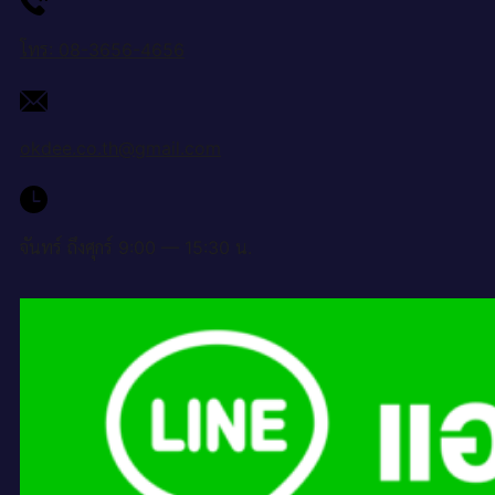
โทร: 08-3656-4656
okdee.co.th@gmail.com
จันทร์ ถึงศุกร์ 9:00 — 15:30 น.