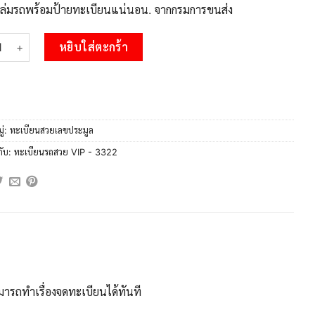
บเล่มรถพร้อมป้ายทะเบียนแน่นอน. จากกรมการขนส่ง
 โอ -OKdee ป้ายทะเบียนรถ 9กต 3322 เลขประมูล 3322 จากกรมขนส่ง 
หยิบใส่ตะกร้า
ู่:
ทะเบียนสวยเลขประมูล
กับ:
ทะเบียนรถสวย VIP - 3322
ารถทำเรื่องจดทะเบียนได้ทันที