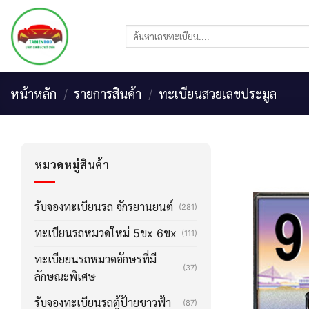
Skip
to
ค้นหา:
content
หน้าหลัก
/
รายการสินค้า
/
ทะเบียนสวยเลขประมูล
หมวดหมู่สินค้า
รับจองทะเบียนรถ จักรยานยนต์
(281)
ทะเบียนรถหมวดใหม่ 5ขx 6ขx
(111)
ทะเบียยนรถหมวดอักษรที่มี
(37)
ลักษณะพิเศษ
รับจองทะเบียนรถตู้ป้ายขาวฟ้า
(87)