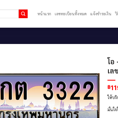
หน้าแรก
เลขทะเบียนทั้งหมด
แจ้งชำระเงิน
ว
โอ
เล
11
฿
ให้บร
มั่นใ