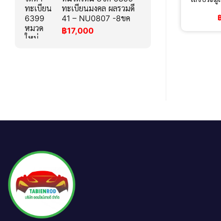
ทะเบียนมงคล ผลรวมดี
41 – NU0807 -8ขค
฿
17,000