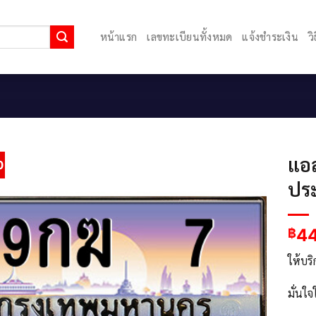
หน้าแรก
เลขทะเบียนทั้งหมด
แจ้งชำระเงิน
ว
แอ
0
ประ
4
฿
ให้บร
มั่นใ