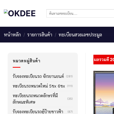
Skip
to
ค้นหา:
content
หน้าหลัก
/
รายการสินค้า
/
ทะเบียนสวยเลขประมูล
ผลรวมดี 2
หมวดหมู่สินค้า
รับจองทะเบียนรถ จักรยานยนต์
(281)
ทะเบียนรถหมวดใหม่ 5ขx 6ขx
(111)
ทะเบียยนรถหมวดอักษรที่มี
(35)
ลักษณะพิเศษ
รับจองทะเบียนรถตู้ป้ายขาวฟ้า
(87)