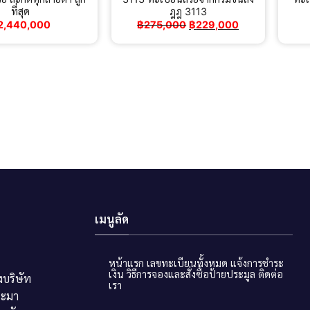
ที่สุด
ฎฎ 3113
Original
Current
2,440,000
฿
275,000
฿
229,000
price
price
was:
is:
฿275,000.
฿229,000.
เมนูลัด
หน้าแรก
เลขทะเบียนทั้งหมด
แจ้งการชำระ
เงิน
วิธีการจองและสั่งซื้อป้ายประมูล
ติดต่อ
บริษัท
เรา
ระมา