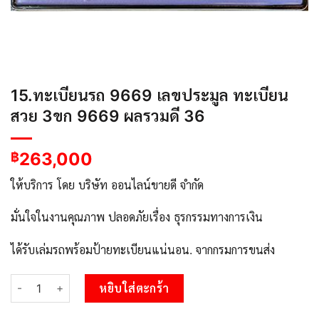
15.ทะเบียนรถ 9669 เลขประมูล ทะเบียน
สวย 3ขก 9669 ผลรวมดี 36
263,000
฿
ให้บริการ โดย บริษัท ออนไลน์ขายดี จำกัด
มั่นใจในงานคุณภาพ ปลอดภัยเรื่อง ธุรกรรมทางการเงิน
ได้รับเล่มรถพร้อมป้ายทะเบียนแน่นอน. จากกรมการขนส่ง
จำนวน 15.ทะเบียนรถ 9669 เลขประมูล ทะเบียนสวย 3ขก 9669 ผลรว
หยิบใส่ตะกร้า