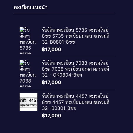
ทะเบียนแนะนำ
รับจัดหาทะเบียน 5735 หมวดใหม่
8ขข 5735 ทะเบียนมงคล ผลรวมดี
32-B0801-8ขข
฿
17,000
รับจัดหาทะเบียน 7038 หมวดใหม่
8ขค 7038 ทะเบียนมงคล ผลรวมดี
32 - OK0804-8ขค
฿
17,000
รับจัดหาทะเบียน 4457 หมวดใหม่
8ขข 4457 ทะเบียนมงคล ผลรวมดี
32 -B0801-8ขข
฿
17,000