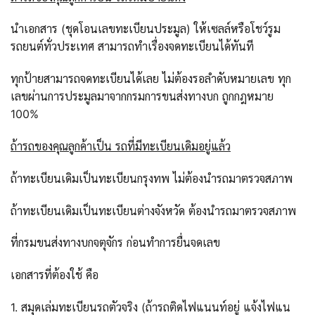
นำเอกสาร (ชุดโอนเลขทะเบียนประมูล) ให้เซลล์หรือโชว์รูม
รถยนต์ทั่วประเทศ สามารถทำเรื่องจดทะเบียนได้ทันที
ทุกป้ายสามารถจดทะเบียนได้เลย ไม่ต้องรอลำดับหมายเลข ทุก
เลขผ่านการประมูลมาจากกรมการขนส่งทางบก ถูกกฎหมาย
100%
ถ้ารถของคุณลูกค้าเป็น รถที่มีทะเบียนเดิมอยู่แล้ว
ถ้าทะเบียนเดิมเป็นทะเบียนกรุงทพ ไม่ต้องนำรถมาตรวจสภาพ
ถ้าทะเบียนเดิมเป็นทะเบียนต่างจังหวัด ต้องนำรถมาตรวจสภาพ
ที่กรมขนส่งทางบกจตุจักร ก่อนทำการยื่นจดเลข
เอกสารที่ต้องใช้ คือ
1. สมุดเล่มทะเบียนรถตัวจริง (ถ้ารถติดไฟแนนท์อยู่ แจ้งไฟแน