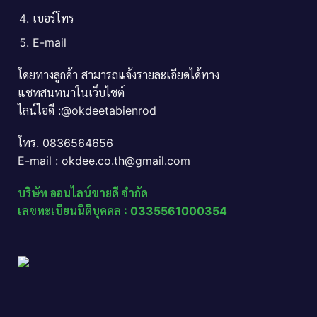
เบอร์โทร
E-mail
โดยทางลูกค้า สามารถแจ้งรายละเอียดได้ทาง
แชทสนทนาในเว็บไซต์
ไลน์ไอดี :@okdeetabienrod
โทร. 0836564656
E-mail : okdee.co.th@gmail.com
บริษัท ออนไลน์ขายดี จำกัด
เลขทะเบียนนิติบุคคล : 0335561000354