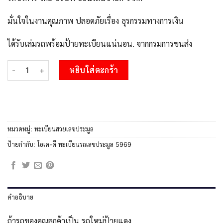
มั่นใจในงานคุณภาพ ปลอดภัยเรื่อง ธุรกรรมทางการเงิน
ได้รับเล่มรถพร้อมป้ายทะเบียนแน่นอน. จากกรมการขนส่ง
จำนวน pทะเบียนรถ 1199 เลขประมูล ทะเบียนสวย ษธ 1199 จากกรมขน
หยิบใส่ตะกร้า
หมวดหมู่:
ทะเบียนสวยเลขประมูล
ป้ายกำกับ:
โอเค-ดี ทะเบียนรถเลขประมูล 5969
คำอธิบาย
ถ้ารถของคุณลูกค้าเป็น รถใหม่ป้ายแดง