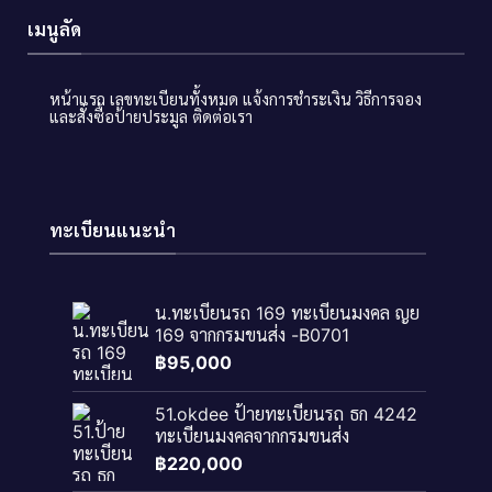
เมนูลัด
หน้าแรก
เลขทะเบียนทั้งหมด
แจ้งการชำระเงิน
วิธีการจอง
และสั่งซื้อป้ายประมูล
ติดต่อเรา
ทะเบียนแนะนำ
น.ทะเบียนรถ 169 ทะเบียนมงคล ญย
169 จากกรมขนส่ง -B0701
฿
95,000
51.okdee ป้ายทะเบียนรถ ธก 4242
ทะเบียนมงคลจากกรมขนส่ง
฿
220,000