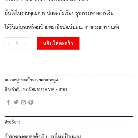
มั่นใจในงานคุณภาพ ปลอดภัยเรื่อง ธุรกรรมทางการเงิน
ได้รับเล่มรถพร้อมป้ายทะเบียนแน่นอน. จากกรมการขนส่ง
จำนวน นันต์ -oa OKdee ทะเบียนรถ 2ขญ 6161 เลขประมูล 6161 จากก
หยิบใส่ตะกร้า
หมวดหมู่:
ทะเบียนสวยเลขประมูล
ป้ายกำกับ:
ทะเบียนรถสวย VIP - 6161
คำอธิบาย
ถ้ารถของคุณลูกค้าเป็น รถใหม่ป้ายแดง