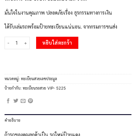
มั่นใจในงานคุณภาพ ปลอดภัยเรื่อง ธุรกรรมทางการเงิน
ได้รับเล่มรถพร้อมป้ายทะเบียนแน่นอน. จากกรมการขนส่ง
จำนวน แอล.OKdee ป้ายทะเบียนรถ 2กญ 5225 เลขประมูล 5225 จากก
หยิบใส่ตะกร้า
หมวดหมู่:
ทะเบียนสวยเลขประมูล
ป้ายกำกับ:
ทะเบียนรถสวย VIP- 5225
คำอธิบาย
ถ้ารถของคุณลูกค้าเป็น รถใหม่ป้ายแดง