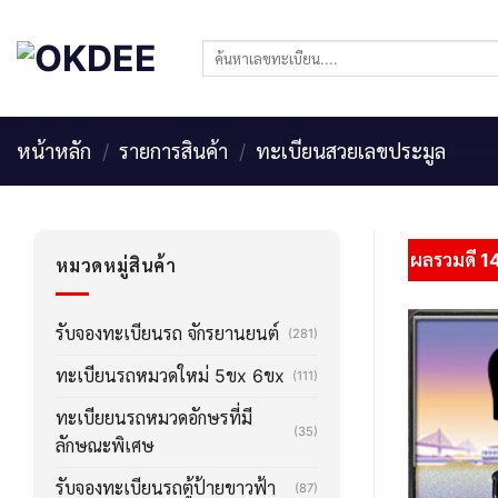
Skip
to
ค้นหา:
content
หน้าหลัก
/
รายการสินค้า
/
ทะเบียนสวยเลขประมูล
ผลรวมดี 1
หมวดหมู่สินค้า
รับจองทะเบียนรถ จักรยานยนต์
(281)
ทะเบียนรถหมวดใหม่ 5ขx 6ขx
(111)
ทะเบียยนรถหมวดอักษรที่มี
(35)
ลักษณะพิเศษ
รับจองทะเบียนรถตู้ป้ายขาวฟ้า
(87)