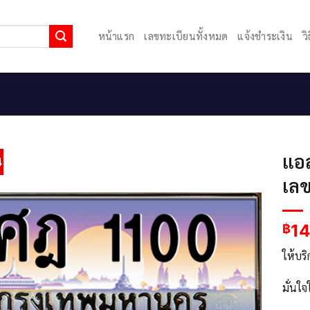
หน้าแรก
เลขทะเบียนทั้งหมด
แจ้งชำระเงิน
ว
แอ
4
เลข
1
฿
ให้บร
มั่นใ