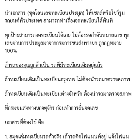
นำเอกสาร (ชุดโอนเลขทะเบียนประมูล) ให้เซลล์หรือโชว์รูม
รถยนต์ทั่วประเทศ สามารถทำเรื่องจดทะเบียนได้ทันที
ทุกป้ายสามารถจดทะเบียนได้เลย ไม่ต้องรอลำดับหมายเลข ทุก
เลขผ่านการประมูลมาจากกรมการขนส่งทางบก ถูกกฎหมาย
100%
ถ้ารถของคุณลูกค้าเป็น รถที่มีทะเบียนเดิมอยู่แล้ว
ถ้าทะเบียนเดิมเป็นทะเบียนกรุงทพ ไม่ต้องนำรถมาตรวจสภาพ
ถ้าทะเบียนเดิมเป็นทะเบียนต่างจังหวัด ต้องนำรถมาตรวจสภาพ
ที่กรมขนส่งทางบกจตุจักร ก่อนทำการยื่นจดเลข
เอกสารที่ต้องใช้ คือ
1. สมุดเล่มทะเบียนรถตัวจริง (ถ้ารถติดไฟแนนท์อยู่ แจ้งไฟแน