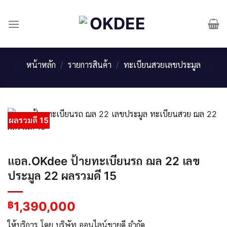
Skip
to
content
หน้าหลัก
/
รายการสินค้า
/
ทะเบียนสวยเลขประมูล
ผลรวมดี 15
แอล.OKdee ป้ายทะเบียนรถ ฌล 22 เลข
ประมูล 22 ผลรวมดี 15
1,390,000
฿
ให้บริการ โดย บริษัท ออนไลน์ขายดี จำกัด