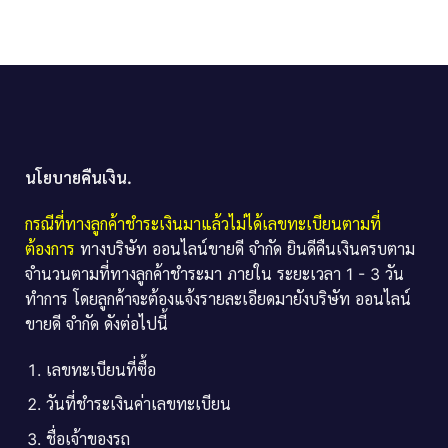
นโยบายคืนเงิน.
กรณีที่ทางลูกค้าชำระเงินมาแล้วไม่ได้เลขทะเบียนตามที่
ต้องการ
ทางบริษัท ออนไลน์ขายดี จำกัด ยินดีคืนเงินครบตาม
จำนวนตามที่ทางลูกค้าชำระมา ภายใน ระยะเวลา 1 - 3 วัน
ทำการ โดยลูกค้าจะต้องแจ้งรายละเอียดมายังบริษัท ออนไลน์
ขายดี จำกัด ดังต่อไปนี้
เลขทะเบียนที่ซื้อ
วันที่ชำระเงินค่าเลขทะเบียน
ชื่อเจ้าของรถ