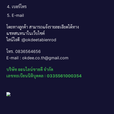
เบอร์โทร
E-mail
โดยทางลูกค้า สามารถแจ้งรายละเอียดได้ทาง
แชทสนทนาในเว็บไซต์
ไลน์ไอดี :@okdeetabienrod
โทร. 0836564656
E-mail : okdee.co.th@gmail.com
บริษัท ออนไลน์ขายดี จำกัด
เลขทะเบียนนิติบุคคล : 0335561000354