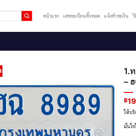
หน้าแรก
เลขทะเบียนทั้งหมด
แจ้งชำระเงิน
ว
1.ท
4
– 
1
฿
ให้บร
มั่นใ