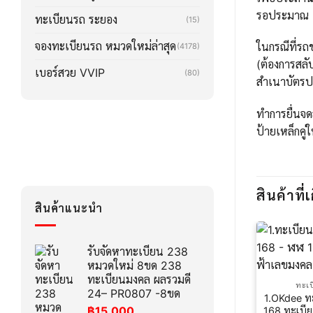
รอประมาณ 2-3
ทะเบียนรถ ระยอง
(15)
จองทะเบียนรถ หมวดใหม่ล่าสุด
ในกรณีที่รถข
(4178)
(ต้องการสลั
เบอร์สวย VVIP
(80)
สำเนาบัตรปร
ทำการยื่นจด
ป้ายเหล็กคู่
สินค้าที่เ
สินค้าแนะนำ
รับจัดหาทะเบียน 238
หมวดใหม่ 8ขด 238
ทะเบียนมงคล ผลรวมดี
ทะเบ
24– PR0807 -8ขด
1.OKdee ทะ
฿
15,000
168 ทะเบีย