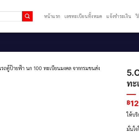
หน้าแรก
เลขทะเบียนทั้งหมด
แจ้งชำระเงิน
ว
5.O
ทะ
12
฿
ให้บร
มั่นใ