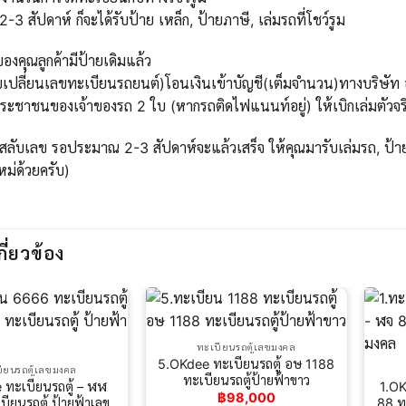
 สัปดาห์ ก็จะได้รับป้าย เหล็ก, ป้ายภาษี, เล่มรถที่โชว์รูม
องคุณลูกค้ามีป้ายเดิมแล้ว
บเปลี่ยนเลขทะเบียนรถยนต์)โอนเงินเข้าบัญชี(เต็มจำนวน)ทางบริษัท ออ
ะชาชนของเจ้าของรถ 2 ใบ (หากรถติดไฟแนนท์อยู่) ให้เบิกเล่มตัวจริ
สลับเลข รอประมาณ 2-3 สัปดาห์จะแล้วเสร็จ ให้คุณมารับเล่มรถ, ป้าย
ใหม่ด้วยครับ)
กี่ยวข้อง
ทะเบียนรถตู้เลขมงคล
5.OKdee ทะเบียนรถตู้ อษ 1188
ียนรถตู้เลขมงคล
ทะเบียนรถตู้ป้ายฟ้าขาว
 ทะเบียนรถตู้ – ฬฬ
1.OK
฿
98,000
ียนรถตู้ ป้ายฟ้าเลข
88 ท