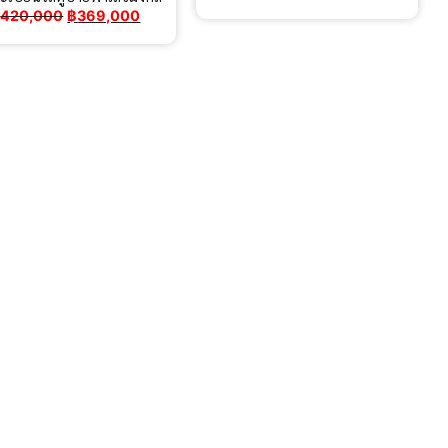
Original
Current
฿
420,000
฿
369,000
price
price
was:
is:
฿420,000.
฿369,000.