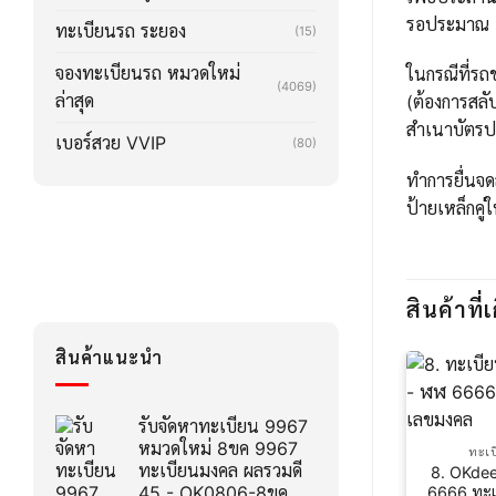
รอประมาณ 2-3
ทะเบียนรถ ระยอง
(15)
จองทะเบียนรถ หมวดใหม่
ในกรณีที่รถข
(4069)
ล่าสุด
(ต้องการสลั
สำเนาบัตรปร
เบอร์สวย VVIP
(80)
ทำการยื่นจด
ป้ายเหล็กคู่
สินค้าที่เ
สินค้าแนะนำ
รับจัดหาทะเบียน 9967
หมวดใหม่ 8ขค 9967
ทะเบ
ทะเบียนมงคล ผลรวมดี
8. OKdee
45 - OK0806-8ขค
6666 ทะเบ