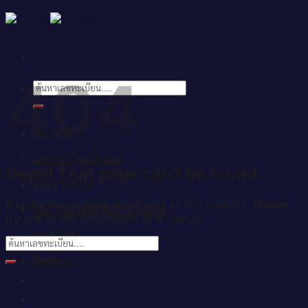
Skip
to
content
404
ค้นหา:
หน้าแรก
เลขทะเบียนทั้งหมด
Oops! That page can’t be found.
แจ้งชำระเงิน
It looks like nothing was found at this location. Maybe
วิธีการจองและซื้อป้ายประมูล
try one of the links below or a search?
บทความ
ติดต่อเรา