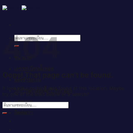
Skip
to
content
404
ค้นหา:
หน้าแรก
เลขทะเบียนทั้งหมด
Oops! That page can’t be found.
แจ้งชำระเงิน
It looks like nothing was found at this location. Maybe
วิธีการจองและซื้อป้ายประมูล
try one of the links below or a search?
บทความ
ติดต่อเรา