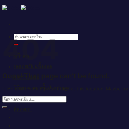
Skip
to
content
404
ค้นหา:
หน้าแรก
เลขทะเบียนทั้งหมด
Oops! That page can’t be found.
แจ้งชำระเงิน
วิธีการจองและซื้อป้ายประมูล
It looks like nothing was found at this location. Maybe try
บทความ
ติดต่อเรา