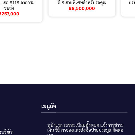
 – สอ 8118 จากกรม
ดี 8​ สวยพิเศษสำหรับรถคุณ
ประ
ขนส่ง
฿
8,500,000
฿
257,000
เมนูลัด
หน้าแรก
เลขทะเบียนทั้งหมด
แจ้งการชำระ
เงิน
วิธีการจองและสั่งซื้อป้ายประมูล
ติดต่อ
บริษัท
เรา