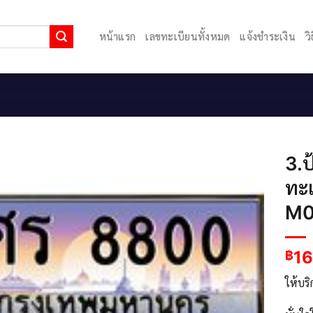
หน้าแรก
เลขทะเบียนทั้งหมด
แจ้งชำระเงิน
ว
3.ป
ทะ
M0
1
฿
ให้บร