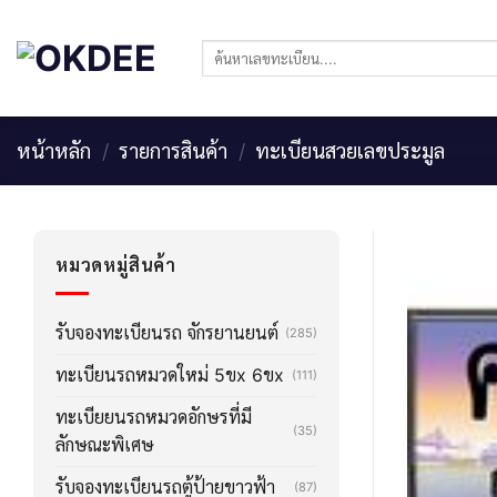
Skip
to
ค้นหา:
content
หน้าหลัก
/
รายการสินค้า
/
ทะเบียนสวยเลขประมูล
หมวดหมู่สินค้า
รับจองทะเบียนรถ จักรยานยนต์
(285)
ทะเบียนรถหมวดใหม่ 5ขx 6ขx
(111)
ทะเบียยนรถหมวดอักษรที่มี
(35)
ลักษณะพิเศษ
รับจองทะเบียนรถตู้ป้ายขาวฟ้า
(87)