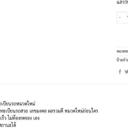
แล้ววั
จำนวน
หมวดหม
ป้ายกำ
ะเบียนรถหมวดใหม่
ขทะเบียนรถสวย เลขมงคล ผลรวมดี หมวดใหม่ก่อนใคร
เร็ว ไม่ต้องกดจอง เอง
ถานะได้