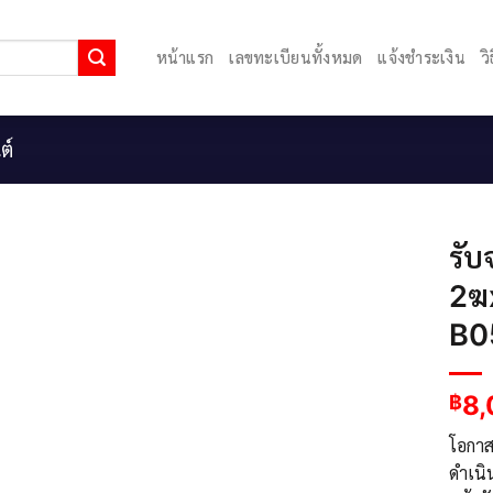
หน้าแรก
เลขทะเบียนทั้งหมด
แจ้งชำระเงิน
ว
ต์
รับ
2ฆ
B0
8
฿
โอกาสจ
ดำเนิ