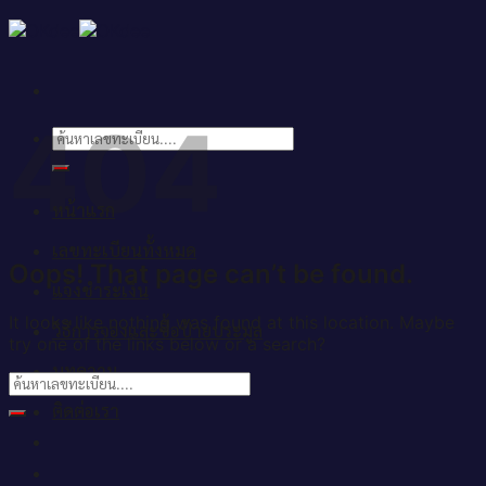
Skip
to
content
404
ค้นหา:
หน้าแรก
เลขทะเบียนทั้งหมด
Oops! That page can’t be found.
แจ้งชำระเงิน
It looks like nothing was found at this location. Maybe
วิธีการจองและซื้อป้ายประมูล
try one of the links below or a search?
บทความ
ติดต่อเรา