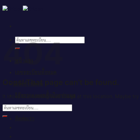
Skip
to
content
404
ค้นหา:
หน้าแรก
เลขทะเบียนทั้งหมด
Oops! That page can’t be found.
แจ้งชำระเงิน
วิธีการจองและซื้อป้ายประมูล
It looks like nothing was found at this location. Maybe try
บทความ
ติดต่อเรา