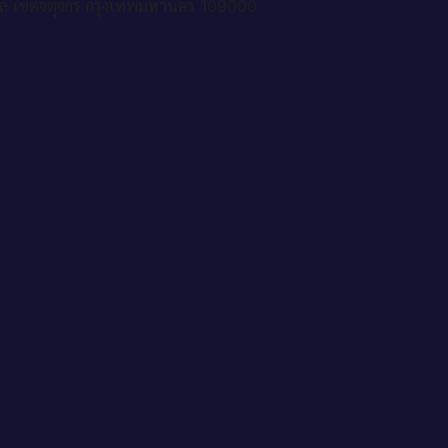
ล เขตจตุจักร กรุงเทพมหานคร 109000