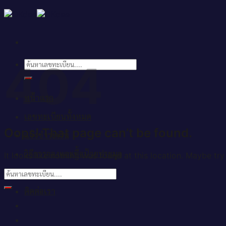
Skip
to
content
404
ค้นหา:
หน้าแรก
เลขทะเบียนทั้งหมด
Oops! That page can’t be found.
แจ้งชำระเงิน
วิธีการจองและซื้อป้ายประมูล
It looks like nothing was found at this location. Maybe try
บทความ
ติดต่อเรา