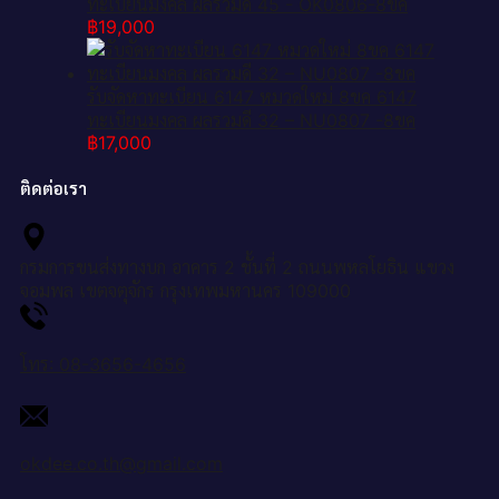
ทะเบียนมงคล ผลรวมดี 45 - OK0806-8ขค
฿
19,000
รับจัดหาทะเบียน 6147 หมวดใหม่ 8ขค 6147
ทะเบียนมงคล ผลรวมดี 32 – NU0807 -8ขค
฿
17,000
ติดต่อเรา
กรมการขนส่งทางบก อาคาร 2 ชั้นที่ 2 ถนนพหลโยธิน แขวง
จอมพล เขตจตุจักร กรุงเทพมหานคร 109000
โทร: 08-3656-4656
okdee.co.th@gmail.com