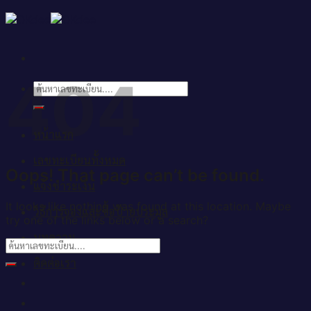
Skip
to
content
404
ค้นหา:
หน้าแรก
เลขทะเบียนทั้งหมด
Oops! That page can’t be found.
แจ้งชำระเงิน
It looks like nothing was found at this location. Maybe
วิธีการจองและซื้อป้ายประมูล
try one of the links below or a search?
บทความ
ติดต่อเรา