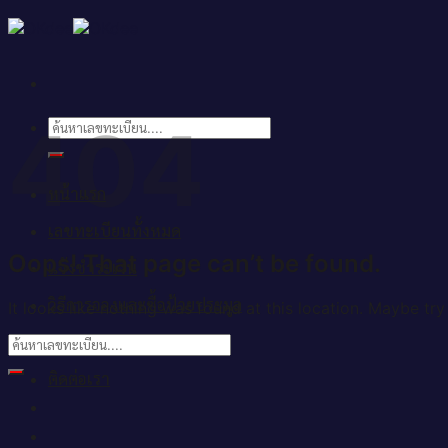
Skip
to
content
404
ค้นหา:
หน้าแรก
เลขทะเบียนทั้งหมด
Oops! That page can’t be found.
แจ้งชำระเงิน
วิธีการจองและซื้อป้ายประมูล
It looks like nothing was found at this location. Maybe try
บทความ
ติดต่อเรา