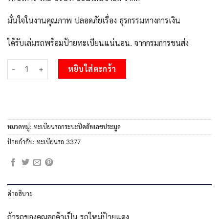
มั่นใจในงานคุณภาพ ปลอดภัยเรื่อง ธุรกรรมทางการเงิน
ได้รับเล่มรถพร้อมป้ายทะเบียนแน่นอน. จากกรมการขนส่ง
จำนวน 2.Okdee ทะเบียนสวยรถกระบะ –2ฒฬ 3377 ทะเบียนป้ายเขียว
หยิบใส่ตะกร้า
หมวดหมู่:
ทะเบียนรถกระบะปิคอัพเลขประมูล
ป้ายกำกับ:
ทะเบียนรถ 3377
คำอธิบาย
ถ้ารถของคุณลูกค้าเป็น รถใหม่ป้ายแดง