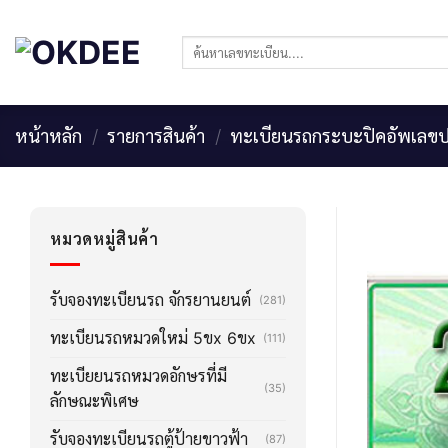
Skip
to
ค้นหา:
content
หน้าหลัก
/
รายการสินค้า
/
ทะเบียนรถกระบะปิคอัพเลขป
หมวดหมู่สินค้า
รับจองทะเบียนรถ จักรยานยนต์
(281)
ทะเบียนรถหมวดใหม่ 5ขx 6ขx
(111)
ทะเบียยนรถหมวดอักษรที่มี
(35)
ลักษณะพิเศษ
รับจองทะเบียนรถตู้ป้ายขาวฟ้า
(87)