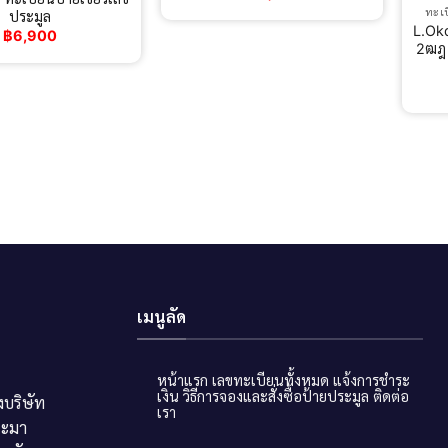
ทะเ
ประมูล
L.Ok
฿
6,900
2ฒฎ 
เมนูลัด
หน้าแรก
เลขทะเบียนทั้งหมด
แจ้งการชำระ
เงิน
วิธีการจองและสั่งซื้อป้ายประมูล
ติดต่อ
บริษัท
เรา
ระมา