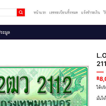
หน้าแรก
เลขทะเบียนทั้งหมด
แจ้งชำระเงิน
ว
ระมูล
L.
211
8
฿
ให้บร
มั่นใ