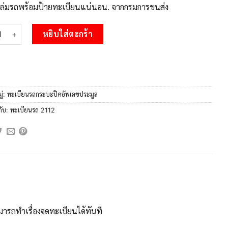
บเล่มรถพร้อมป้ายทะเบียนแน่นอน. จากกรมการขนส่ง
 L.Okdee ทะเบียนสวยรถกระบะ -2ฒว 2112 ป้ายเขียวเลขประมูล ชิ้น
หยิบใส่ตะกร้า
ู่:
ทะเบียนรถกระบะปิคอัพเลขประมูล
กับ:
ทะเบียนรถ 2112
ารถทำเรื่องจดทะเบียนได้ทันที