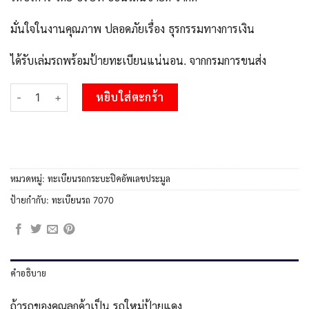
มั่นใจในงานคุณภาพ ปลอดภัยเรื่อง ธุรกรรมทางการเงิน
ได้รับเล่มรถพร้อมป้ายทะเบียนแน่นอน. จากกรมการขนส่ง
จำนวน 8.Okdee ทะเบียนสวยรถกระบะ -2ฒฐ 7070 ป้ายเขียวเลขประม
หยิบใส่ตะกร้า
หมวดหมู่:
ทะเบียนรถกระบะปิคอัพเลขประมูล
ป้ายกำกับ:
ทะเบียนรถ 7070
คำอธิบาย
ถ้ารถของคุณลูกค้าเป็น รถใหม่ป้ายแดง