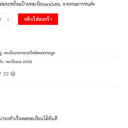
บเล่มรถพร้อมป้ายทะเบียนแน่นอน. จากกรมการขนส่ง
 L.Okdee ทะเบียนสวยรถกระบะ -2ฒฐ 6006 ป้ายเขียวเลขประมูล ชิ้น
หยิบใส่ตะกร้า
ู่:
ทะเบียนรถกระบะปิคอัพเลขประมูล
กับ:
ทะเบียนรถ 6006
ารถทำเรื่องจดทะเบียนได้ทันที