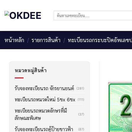
Skip
to
ค้นหา:
content
หน้าหลัก
/
รายการสินค้า
/
ทะเบียนรถกระบะปิคอัพเลขป
หมวดหมู่สินค้า
รับจองทะเบียนรถ จักรยานยนต์
(281)
ทะเบียนรถหมวดใหม่ 5ขx 6ขx
(111)
ทะเบียยนรถหมวดอักษรที่มี
(37)
ลักษณะพิเศษ
รับจองทะเบียนรถตู้ป้ายขาวฟ้า
(87)