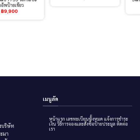
คอัพป้ายเขียว
฿
9,900
เมนูลัด
หน้าแรก
เลขทะเบียนทั้งหมด
แจ้งการชำระ
เงิน
วิธีการจองและสั่งซื้อป้ายประมูล
ติดต่อ
บริษัท
เรา
ระมา