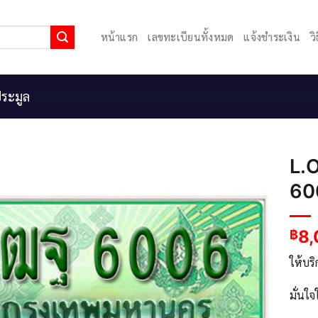
หน้าแรก
เลขทะเบียนทั้งหมด
แจ้งชำระเงิน
ว
ระมูล
L.
600
8
฿
ให้บร
มั่นใ