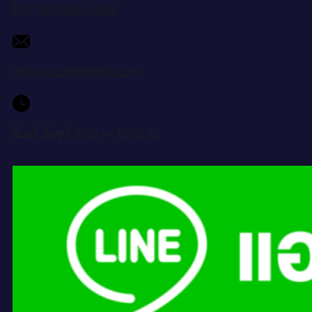
โทร: 08-3656-4656
okdee.co.th@gmail.com
จันทร์ ถึงศุกร์ 9:00 — 15:30 น.