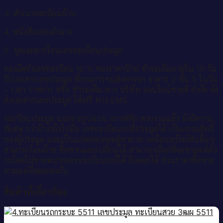
3. สำเนาทะเบียนบ้าน
4. หนังสือมอบอำนาจ
5. ชุดเอกสารโอนเลขทะเบียนประมูล
จองมัดจำเลขทะเบียน 10 % ของราคาป้าย ชำระเต็มภายใน 15 วัน
รับเอกสารเลขประมูล ที่กรมการขนส่งทางบก อาคาร 2 ชั้น 5 ในวัน
– เวลา ราชการ หรือ ชำระเต็ม ทาง บริษัท ออนไลน์ขายดี จำกัด จัด
ส่งเอกสารเลขประมูล ให้ฟรี ทาง EMS
ทะเบียนประมูล นอกจากรูปแบบ กราฟฟิก สวยงามแล้ว ยังมีความ
พิเศษ กว่าป้ายทั่วไปคือ เลขทะเบียนรถที่ประมูลได้ เป็นกรรมสิทธิ์
ของผู้ประมูล และเป็นมรดกตกทอดสู่ทายาท เหมือนทรัพย์สินอื่นๆ
สามารถโอนย้าย ซื้อขายแลกเปลี่ยนได้ สามารถเลือกที่จะขายแต่ตัว
รถโดยไม่ขายหมายเลขทะเบียนรถก็ได้ ถือลอยได้ ส่วนราคาซื้อขาย
ตามแต่ที่จะตกลงกัน
สินค้าที่เกี่ยวข้อง