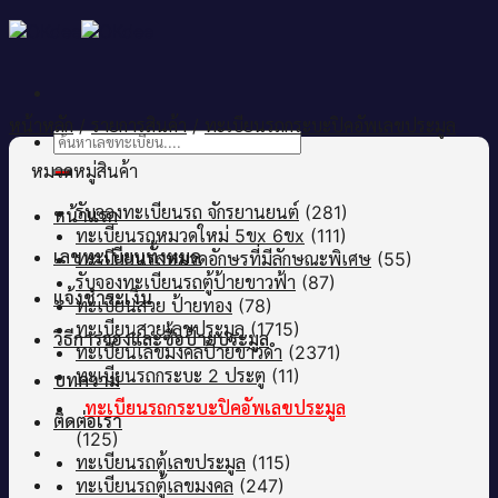
Skip
to
content
หน้าหลัก
/
รายการสินค้า
/
ทะเบียนรถกระบะปิคอัพเลขประมูล
ค้นหา:
หมวดหมู่สินค้า
รับจองทะเบียนรถ จักรยานยนต์
(281)
หน้าแรก
ทะเบียนรถหมวดใหม่ 5ขx 6ขx
(111)
เลขทะเบียนทั้งหมด
ทะเบียยนรถหมวดอักษรที่มีลักษณะพิเศษ
(55)
รับจองทะเบียนรถตู้ป้ายขาวฟ้า
(87)
แจ้งชำระเงิน
ทะเบียนสวย ป้ายทอง
(78)
ทะเบียนสวยเลขประมูล
(1715)
วิธีการจองและซื้อป้ายประมูล
ทะเบียนเลขมงคลป้ายขาวดำ
(2371)
ทะเบียนรถกระบะ 2 ประตู
(11)
บทความ
ทะเบียนรถกระบะปิคอัพเลขประมูล
ติดต่อเรา
(125)
ทะเบียนรถตู้เลขประมูล
(115)
ทะเบียนรถตู้เลขมงคล
(247)