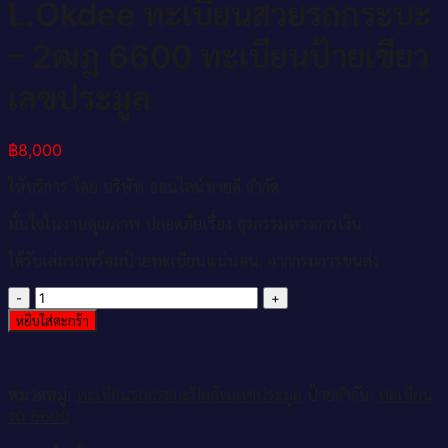
L.Okdee ทะเบียนสวยรถกระบะ
– 2ฒฎ 6600 ทะเบียนป้ายเขียว
เลขประมูล
฿
8,000
ให้บริการ โดย บริษัท ออนไลน์ขายดี จำกัด
มั่นใจในงานคุณภาพ ปลอดภัยเรื่อง ธุรกรรมทางการเงิน
ได้รับเล่มรถพร้อมป้ายทะเบียนแน่นอน. จากกรมการขนส่ง
จำนวน
L.Okdee
หยิบใส่ตะกร้า
ทะเบียน
สวย
รถ
หมวดหมู่:
ทะเบียนรถกระบะปิคอัพเลขประมูล
ป้ายกำกับ:
ทะเบียน
กระบะ
รถ 6600
–
2ฒฎ