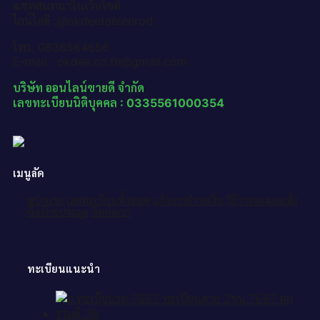
แชทสนทนาในเว็บไซต์
ไลน์ไอดี :@okdeetabienrod
โทร. 0836564656
E-mail : okdee.co.th@gmail.com
บริษัท ออนไลน์ขายดี จำกัด
เลขทะเบียนนิติบุคคล : 0335561000354
เมนูลัด
หน้าแรก
เลขทะเบียนทั้งหมด
แจ้งการชำระเงิน
วิธีการจองและสั่ง
ซื้อป้ายประมูล
ติดต่อเรา
ทะเบียนแนะนำ