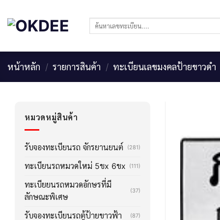
Skip
to
ค้นหา:
content
หน้าหลัก
/
รายการสินค้า
/
ทะเบียนเลขมงคลป้ายขาวดำ
หมวดหมู่สินค้า
รับจองทะเบียนรถ จักรยานยนต์
(281)
ทะเบียนรถหมวดใหม่ 5ขx 6ขx
(111)
ทะเบียยนรถหมวดอักษรที่มี
(37)
ลักษณะพิเศษ
รับจองทะเบียนรถตู้ป้ายขาวฟ้า
(87)