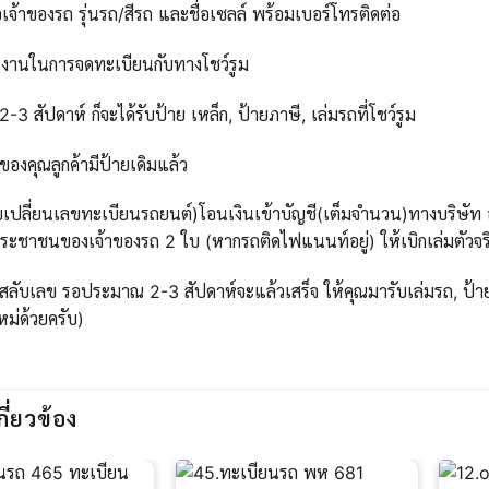
เจ้าของรถ รุ่นรถ/สีรถ และชื่อเซลล์ พร้อมเบอร์โทรติดต่อ
นงานในการจดทะเบียนกับทางโชว์รูม
 สัปดาห์ ก็จะได้รับป้าย เหล็ก, ป้ายภาษี, เล่มรถที่โชว์รูม
ของคุณลูกค้ามีป้ายเดิมแล้ว
บเปลี่ยนเลขทะเบียนรถยนต์)โอนเงินเข้าบัญชี(เต็มจำนวน)ทางบริษัท ออ
ะชาชนของเจ้าของรถ 2 ใบ (หากรถติดไฟแนนท์อยู่) ให้เบิกเล่มตัวจริ
สลับเลข รอประมาณ 2-3 สัปดาห์จะแล้วเสร็จ ให้คุณมารับเล่มรถ, ป้าย
ใหม่ด้วยครับ)
กี่ยวข้อง