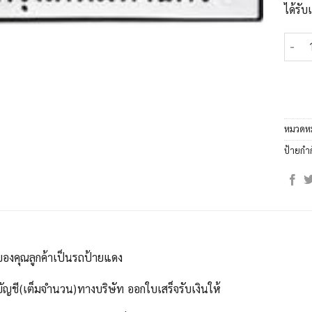
ได้รั
จำนวน
หมวดหม
ป้ายกำ
ของคุณลูกค้าเป็นรถป้ายแดง
บัญชี(เต็มจำนวน)ทางบริษัท ออกใบเสร็จรับเงินให้