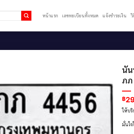
หน้าแรก
เลขทะเบียนทั้งหมด
แจ้งชำระเงิน
ว
นั
ภภ
2
฿
ให้บร
มั่นใ